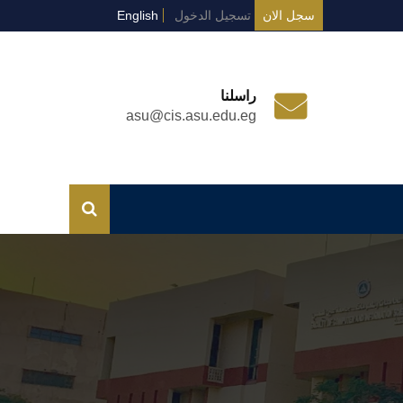
سجل الان
تسجيل الدخول
English
راسلنا
asu@cis.asu.edu.eg