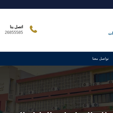
اتصل بنا
26855585
ات
تواصل معنا