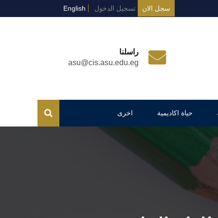
سجل الان
تسجيل الدخول
English
راسلنا
asu@cis.asu.edu.eg
حياة اكاديمية
اخرى