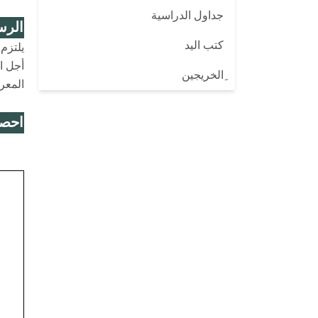
جداول الدراسية
الرس
كتب اليد
يلتزم
أجل ا
ِالخريجين
المعر
احصا