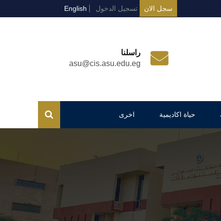
سجل الان
تسجيل الدخول
English
راسلنا
asu@cis.asu.edu.eg
حياة اكاديمية
اخرى