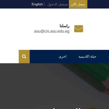
سجل الان
تسجيل الدخول
English
راسلنا
asu@cis.asu.edu.eg
حياة اكاديمية
اخرى