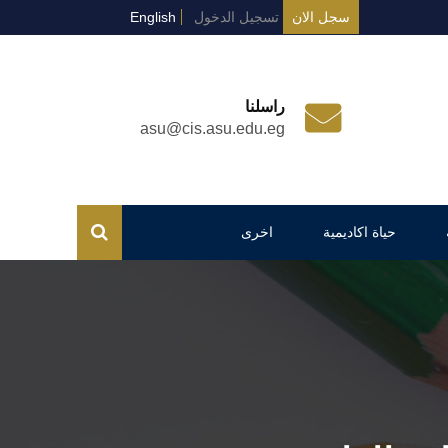
سجل الان
تسجيل الدخول
English
راسلنا
asu@cis.asu.edu.eg
حياة اكاديمية
اخرى