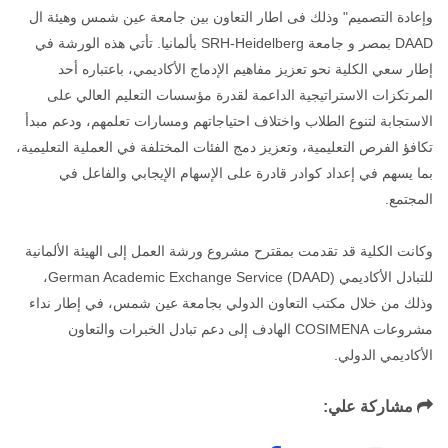
وإعادة التصميم" وذلك فى اطار التعاون بين جامعة عين شمس وهيئة ال
DAAD بمصر و جامعة SRH-Heidelberg بألمانيا. تأتي هذه الورشة في
إطار سعي الكلية نحو تعزيز مفاهيم الإدماج الأكاديمي، باعتباره أحد
المرتكزات الاستراتيجية الداعمة لقدرة مؤسسات التعليم العالي على
الاستجابة لتنوع الطلاب واختلاف احتياجاتهم ومسارات تعلمهم، ودعم مبدأ
تكافؤ الفرص التعليمية، وتعزيز دمج الفئات المختلفة في العملية التعليمية،
بما يسهم في إعداد كوادر قادرة على الإسهام الإيجابي والفاعل في
المجتمع.
وكانت الكلية قد تقدمت بمقترح مشروع ورشة العمل إلى الهيئة الألمانية
للتبادل الأكاديمي German Academic Exchange Service (DAAD)،
وذلك من خلال مكتب التعاون الدولي بجامعة عين شمس، في إطار نداء
مشروعات COSIMENA الهادف إلى دعم تبادل الخبرات والتعاون
الأكاديمي الدولي.
مشاركة علي: