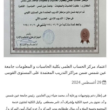
اعتماد مركز الحساب العلمى بكلية الحاسبات و المعلومات جامعة
عين شمس ضمن مراكز التدريب المعتمدة على المستوى القومى
29 أغسطس 2024
فى إطار دعم وتوجيهات ورعاية أ.د. محمد ضياء زين العابدين رئيس جامعة عين شمس
و أ.د. نجوى بدر عميد الكلية وإشراف أ.د. تامر مصطفى وكيل الكلية لشئون خدمة
المجتمع وتنمية البيئة و أ.د. منال طنطاوى مدير المركز و أ. عزه كمال أمين المركز و أ.