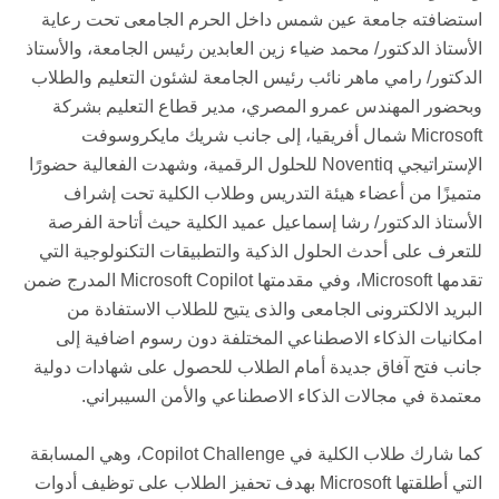
استضافته جامعة عين شمس داخل الحرم الجامعى تحت رعاية
الأستاذ الدكتور/ محمد ضياء زين العابدين رئيس الجامعة، والأستاذ
الدكتور/ رامي ماهر نائب رئيس الجامعة لشئون التعليم والطلاب
وبحضور المهندس عمرو المصري، مدير قطاع التعليم بشركة
Microsoft شمال أفريقيا، إلى جانب شريك مايكروسوفت
الإستراتيجي Noventiq للحلول الرقمية، وشهدت الفعالية حضورًا
متميزًا من أعضاء هيئة التدريس وطلاب الكلية تحت إشراف
الأستاذ الدكتور/ رشا إسماعيل عميد الكلية حيث أتاحة الفرصة
للتعرف على أحدث الحلول الذكية والتطبيقات التكنولوجية التي
تقدمها Microsoft، وفي مقدمتها Microsoft Copilot المدرج ضمن
البريد الالكترونى الجامعى والذى يتيح للطلاب الاستفادة من
امكانيات الذكاء الاصطناعي المختلفة دون رسوم اضافية إلى
جانب فتح آفاق جديدة أمام الطلاب للحصول على شهادات دولية
معتمدة في مجالات الذكاء الاصطناعي والأمن السيبراني.
كما شارك طلاب الكلية في Copilot Challenge، وهي المسابقة
التي أطلقتها Microsoft بهدف تحفيز الطلاب على توظيف أدوات