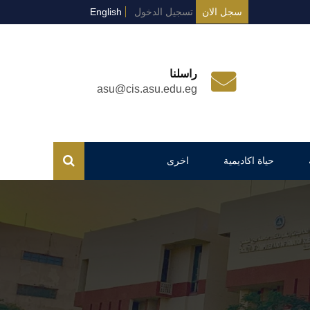
سجل الان
تسجيل الدخول
English
راسلنا
asu@cis.asu.edu.eg
حياة اكاديمية
اخرى